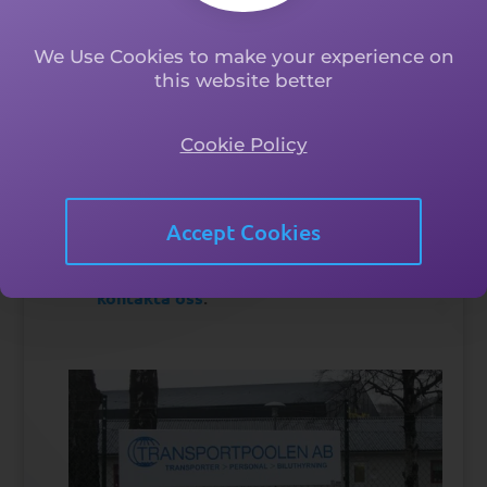
Att ha ett
med
samarbete
We Use Cookies to make your experience on
Transportpoolen ger er resurser att
this website better
täcka behovet för
snabbt och säkert
olika typer av transporter, personal och
Cookie Policy
unika önskemål inom våra olika
arbetsområden
.
alla tider på dygnet
Accept Cookies
Har ni några frågor så tveka inte att
.
kontakta oss