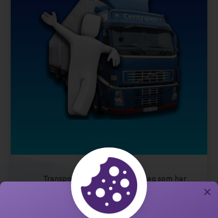
Transportpoolen är ett företag som har
M
arbetat med transporter och andra
företags nära tjänster
.
sedan 1965